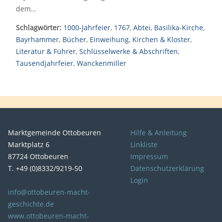
dem…
Schlagwörter:
1000-Jahrfeier
,
1767
,
Abtei
,
Basilika-Kirche
,
Bayrhammer
,
Bücher
,
Einweihung
,
Kirchen & Kloster
,
Literatur & Führer
,
Schlüsselwerke & Abschriften
,
Tausendjahrfeier
,
Wanckenmiller
Marktgemeinde Ottobeuren
Hilfe & Anleitung
Marktplatz 6
Linkliste
87724 Ottobeuren
Impressum
T. +49 (0)8332/9219-50
Datenschutzerklärung
Login
info@ottobeuren-macht-
geschichte.de
www.ottobeuren-macht-