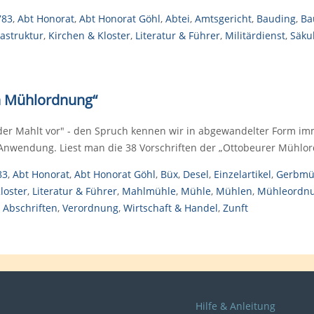
783
,
Abt Honorat
,
Abt Honorat Göhl
,
Abtei
,
Amtsgericht
,
Bauding
,
Ba
rastruktur
,
Kirchen & Kloster
,
Literatur & Führer
,
Militärdienst
,
Säkul
n Mühlordnung“
der Mahlt vor" - den Spruch kennen wir in abgewandelter Form im
Anwendung. Liest man die 38 Vorschriften der „Ottobeurer Mühlo
83
,
Abt Honorat
,
Abt Honorat Göhl
,
Büx
,
Desel
,
Einzelartikel
,
Gerbmü
loster
,
Literatur & Führer
,
Mahlmühle
,
Mühle
,
Mühlen
,
Mühleordn
 Abschriften
,
Verordnung
,
Wirtschaft & Handel
,
Zunft
Hilfe & Anleitung