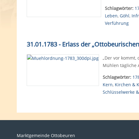
Schlagwörter:
1
Leben
,
Göhl
,
Inf
Verführung
31.01.1783 - Erlass
der „Ottobeurische
„Der vor kommt, 
Mühlen tägliche 
Schlagwörter:
17
Kern
,
Kirchen & K
Schlüsselwerke &
Marktgemeinde Ottobeuren