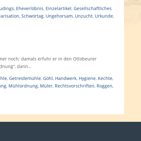
udings
,
Eheverlöbnis
,
Einzelartikel
,
Gesellschaftliches
arisation
,
Schwörtag
,
Ungehorsam
,
Unzucht
,
Urkunde
,
mer noch; damals erfuhr er in den Ottobeurer
rdnung“, dann…
hle
,
Getreidemühle
,
Göhl
,
Handwerk
,
Hygiene
,
Kechte
,
ung
,
Mühlordnung
,
Müler
,
Rechtsvorschriften
,
Roggen
,