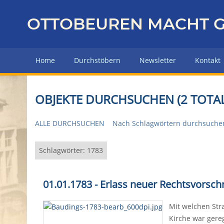
Z
u
OTTOBEUREN MACHT G
r
ü
c
Home
Durchstöbern
Newsletter
Kontakt
k
z
u
OBJEKTE DURCHSUCHEN (2 TOTAL
r
H
ALLE DURCHSUCHEN
Nach Schlagwörtern durchsuche
a
u
p
Schlagwörter: 1783
t
s
01.01.1783 - Erlass neuer Rechtsvorsch
e
i
Mit welchen Str
t
Kirche war gereg
e