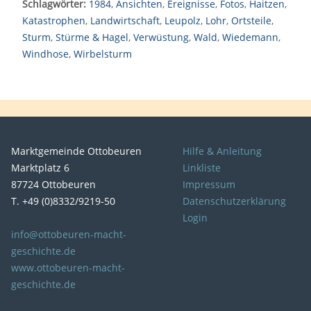
Schlagwörter:
1984
,
Ansichten
,
Ereignisse
,
Fotos
,
Haitzen
,
Katastrophen
,
Landwirtschaft
,
Leupolz
,
Lohr
,
Ortsteile
,
Sturm
,
Stürme & Hagel
,
Verwüstung
,
Wald
,
Wiedemann
,
Windhose
,
Wirbelsturm
Marktgemeinde Ottobeuren
Hilfe & Anleitung
Marktplatz 6
Linkliste
87724 Ottobeuren
Impressum
T. +49 (0)8332/9219-50
Datenschutzerklärung
Login
info@ottobeuren-macht-
geschichte.de
www.ottobeuren-macht-
geschichte.de