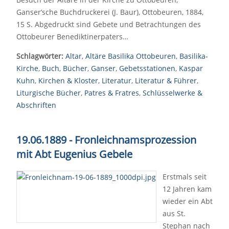
Ganser’sche Buchdruckerei (J. Baur), Ottobeuren, 1884,
15 S. Abgedruckt sind Gebete und Betrachtungen des
Ottobeurer Benediktinerpaters…
Schlagwörter:
Altar
,
Altäre Basilika Ottobeuren
,
Basilika-
Kirche
,
Buch
,
Bücher
,
Ganser
,
Gebetsstationen
,
Kaspar
Kuhn
,
Kirchen & Kloster
,
Literatur
,
Literatur & Führer
,
Liturgische Bücher
,
Patres & Fratres
,
Schlüsselwerke &
Abschriften
19.06.1889 - Fronleichnamsprozession
mit Abt Eugenius Gebele
Erstmals seit
12 Jahren kam
wieder ein Abt
aus St.
Stephan nach