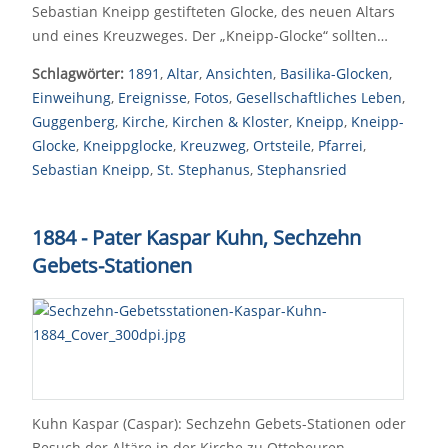
Sebastian Kneipp gestifteten Glocke, des neuen Altars
und eines Kreuzweges. Der „Kneipp-Glocke“ sollten…
Schlagwörter:
1891
,
Altar
,
Ansichten
,
Basilika-Glocken
,
Einweihung
,
Ereignisse
,
Fotos
,
Gesellschaftliches Leben
,
Guggenberg
,
Kirche
,
Kirchen & Kloster
,
Kneipp
,
Kneipp-
Glocke
,
Kneippglocke
,
Kreuzweg
,
Ortsteile
,
Pfarrei
,
Sebastian Kneipp
,
St. Stephanus
,
Stephansried
1884 - Pater Kaspar Kuhn, Sechzehn
Gebets-Stationen
Kuhn Kaspar (Caspar): Sechzehn Gebets-Stationen oder
Besuch der Altäre in der Kirche zu Ottobeuren,