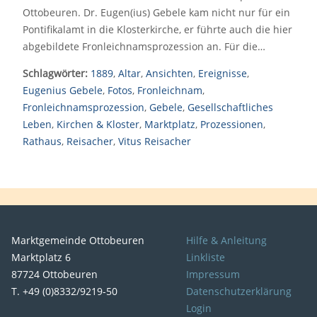
Ottobeuren. Dr. Eugen(ius) Gebele kam nicht nur für ein
Pontifikalamt in die Klosterkirche, er führte auch die hier
abgebildete Fronleichnamsprozession an. Für die…
Schlagwörter:
1889
,
Altar
,
Ansichten
,
Ereignisse
,
Eugenius Gebele
,
Fotos
,
Fronleichnam
,
Fronleichnamsprozession
,
Gebele
,
Gesellschaftliches
Leben
,
Kirchen & Kloster
,
Marktplatz
,
Prozessionen
,
Rathaus
,
Reisacher
,
Vitus Reisacher
Marktgemeinde Ottobeuren
Hilfe & Anleitung
Marktplatz 6
Linkliste
87724 Ottobeuren
Impressum
T. +49 (0)8332/9219-50
Datenschutzerklärung
Login