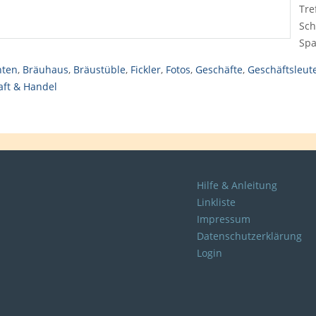
Tre
Sch
Spa
hten
,
Bräuhaus
,
Bräustüble
,
Fickler
,
Fotos
,
Geschäfte
,
Geschäftsleut
aft & Handel
Hilfe & Anleitung
Linkliste
Impressum
Datenschutzerklärung
Login