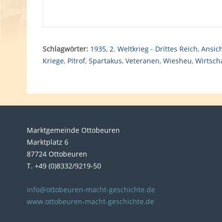
Schlagwörter:
1935
,
2. Weltkrieg - Drittes Reich
,
Ansic
Kriege
,
Pitrof
,
Spartakus
,
Veteranen
,
Wiesheu
,
Wirtsch
Marktgemeinde Ottobeuren
Marktplatz 6
87724 Ottobeuren
T. +49 (0)8332/9219-50
info@ottobeuren-macht-geschichte.de
www.ottobeuren-macht-geschichte.de