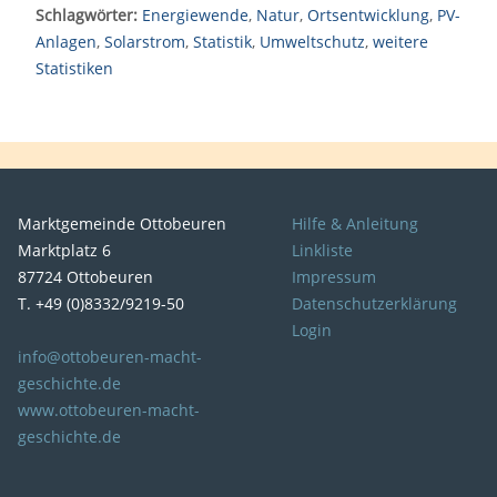
Schlagwörter:
Energiewende
,
Natur
,
Ortsentwicklung
,
PV-
Anlagen
,
Solarstrom
,
Statistik
,
Umweltschutz
,
weitere
Statistiken
Marktgemeinde Ottobeuren
Hilfe & Anleitung
Marktplatz 6
Linkliste
87724 Ottobeuren
Impressum
T. +49 (0)8332/9219-50
Datenschutzerklärung
Login
info@ottobeuren-macht-
geschichte.de
www.ottobeuren-macht-
geschichte.de