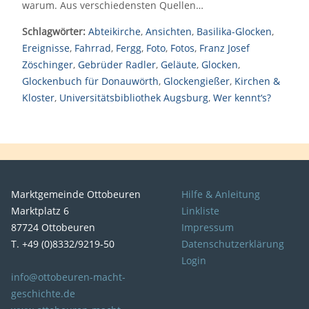
warum. Aus verschiedensten Quellen…
Schlagwörter:
Abteikirche
,
Ansichten
,
Basilika-Glocken
,
Ereignisse
,
Fahrrad
,
Fergg
,
Foto
,
Fotos
,
Franz Josef
Zöschinger
,
Gebrüder Radler
,
Geläute
,
Glocken
,
Glockenbuch für Donauwörth
,
Glockengießer
,
Kirchen &
Kloster
,
Universitätsbibliothek Augsburg
,
Wer kennt‘s?
Marktgemeinde Ottobeuren
Hilfe & Anleitung
Marktplatz 6
Linkliste
87724 Ottobeuren
Impressum
T. +49 (0)8332/9219-50
Datenschutzerklärung
Login
info@ottobeuren-macht-
geschichte.de