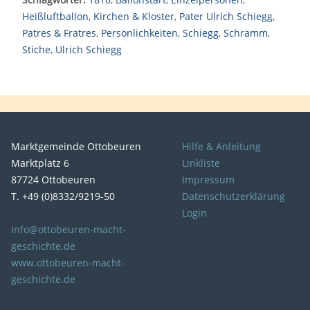
Heißluftballon
,
Kirchen & Kloster
,
Pater Ulrich Schiegg
,
Patres & Fratres
,
Persönlichkeiten
,
Schiegg
,
Schramm
,
Stiche
,
Ulrich Schiegg
Marktgemeinde Ottobeuren
Hilfe & Anleitung
Marktplatz 6
Linkliste
87724 Ottobeuren
Impressum
T. +49 (0)8332/9219-50
Datenschutzerklärung
Login
info@ottobeuren-macht-
geschichte.de
www.ottobeuren-macht-
geschichte.de