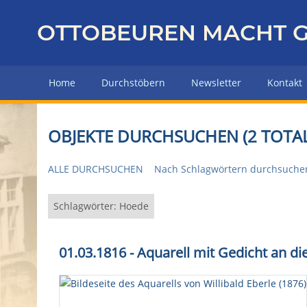
Z
u
OTTOBEUREN MACHT G
r
ü
c
Home
Durchstöbern
Newsletter
Kontakt
k
z
u
OBJEKTE DURCHSUCHEN (2 TOTAL
r
H
ALLE DURCHSUCHEN
Nach Schlagwörtern durchsuche
a
u
p
Schlagwörter: Hoede
t
s
01.03.1816 - Aquarell mit Gedicht an di
e
i
t
e