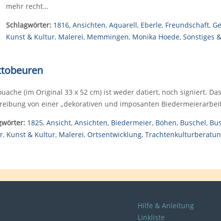
mehr recht…
Schlagwörter:
1816
,
Ansichten
,
Aquarell
,
Eberle
,
Freundschaft
,
Ge
Kunst & Kultur
,
Malerei
,
Memmingen
,
Monika Hoede
,
Sonstiges &
Ottobeuren
uache (im Original 33 x 52 cm) ist weder datiert, noch signiert. 
reibung von einer „dekorativen und imposanten Biedermeierarbeit 
gwörter:
1825
,
Ansicht
,
Ansichten
,
Biedermeier
,
Böhen
,
Buschel
,
Bus
r
,
Kunst & Kultur
,
Malerei
,
Ortsentwicklung
,
Trachtenkulturberatu
Hilfe & Anleitung
Linkliste