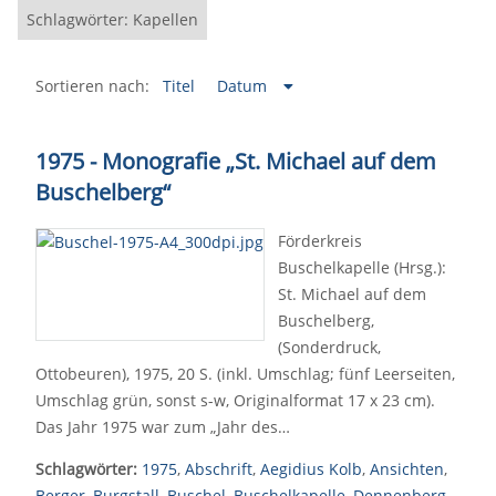
Schlagwörter: Kapellen
Sortieren nach:
Titel
Datum
1975 - Monografie „St. Michael auf dem
Buschelberg“
Förderkreis
Buschelkapelle (Hrsg.):
St. Michael auf dem
Buschelberg,
(Sonderdruck,
Ottobeuren), 1975, 20 S. (inkl. Umschlag; fünf Leerseiten,
Umschlag grün, sonst s-w, Originalformat 17 x 23 cm).
Das Jahr 1975 war zum „Jahr des…
Schlagwörter:
1975
,
Abschrift
,
Aegidius Kolb
,
Ansichten
,
Berger
,
Burgstall
,
Buschel
,
Buschelkapelle
,
Dennenberg
,