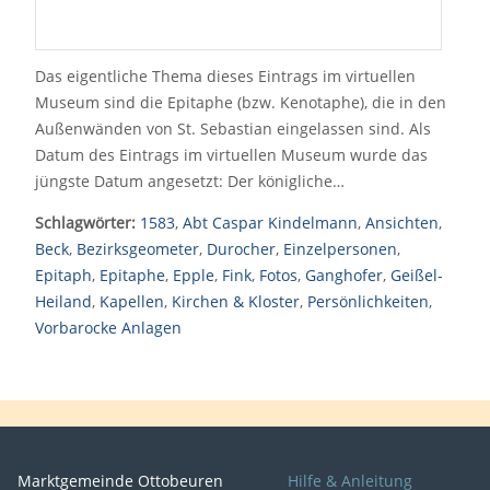
Das eigentliche Thema dieses Eintrags im virtuellen
Museum sind die Epitaphe (bzw. Kenotaphe), die in den
Außenwänden von St. Sebastian eingelassen sind. Als
Datum des Eintrags im virtuellen Museum wurde das
jüngste Datum angesetzt: Der königliche…
Schlagwörter:
1583
,
Abt Caspar Kindelmann
,
Ansichten
,
Beck
,
Bezirksgeometer
,
Durocher
,
Einzelpersonen
,
Epitaph
,
Epitaphe
,
Epple
,
Fink
,
Fotos
,
Ganghofer
,
Geißel-
Heiland
,
Kapellen
,
Kirchen & Kloster
,
Persönlichkeiten
,
Vorbarocke Anlagen
Marktgemeinde Ottobeuren
Hilfe & Anleitung