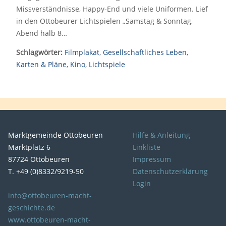
Missverständnisse, Happy-End und viele Uniformen. Lief
in den Ottobeurer Lichtspielen „Samstag & Sonntag,
Abend halb 8…
Schlagwörter:
Filmplakat
,
Gesellschaftliches Leben
,
Karten & Pläne
,
Kino
,
Lichtspiele
Marktgemeinde Ottobeuren
Hilfe & Anleitung
Marktplatz 6
Linkliste
87724 Ottobeuren
Impressum
T. +49 (0)8332/9219-50
Datenschutzerklärung
Login
info@ottobeuren-macht-
geschichte.de
www.ottobeuren-macht-