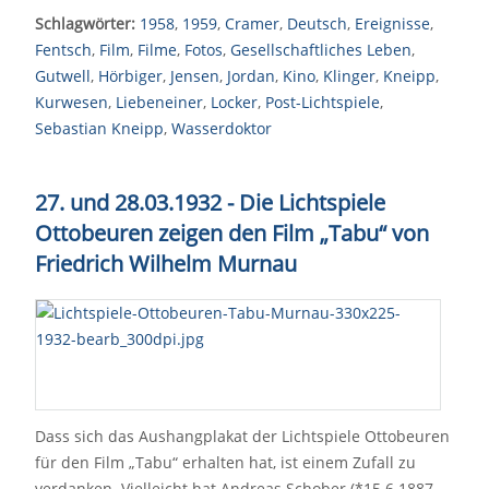
Schlagwörter:
1958
,
1959
,
Cramer
,
Deutsch
,
Ereignisse
,
Fentsch
,
Film
,
Filme
,
Fotos
,
Gesellschaftliches Leben
,
Gutwell
,
Hörbiger
,
Jensen
,
Jordan
,
Kino
,
Klinger
,
Kneipp
,
Kurwesen
,
Liebeneiner
,
Locker
,
Post-Lichtspiele
,
Sebastian Kneipp
,
Wasserdoktor
27. und 28.03.1932 - Die Lichtspiele
Ottobeuren zeigen den Film
„
Tabu
“
von
Friedrich Wilhelm Murnau
Dass sich das Aushangplakat der Lichtspiele Ottobeuren
für den Film „Tabu“ erhalten hat, ist einem Zufall zu
verdanken. Vielleicht hat Andreas Schober (*15.6.1887,