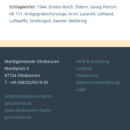
Schlagwörter:
1944
,
Drittes Reich
,
Eldern
,
Georg Petrich
,
HE 111
,
Kriegsgräberfürsorge
,
Krim
,
Lazarett
,
Lettland
,
Luftwaffe
,
Simferopol
,
Zweiter Weltkrieg
Marktgemeinde Ottobeuren
Hilfe & Anleitung
Marktplatz 6
Linkliste
87724 Ottobeuren
Impressum
T. +49 (0)8332/9219-50
Datenschutzerklärung
Login
info@ottobeuren-macht-
geschichte.de
www.ottobeuren-macht-
geschichte.de