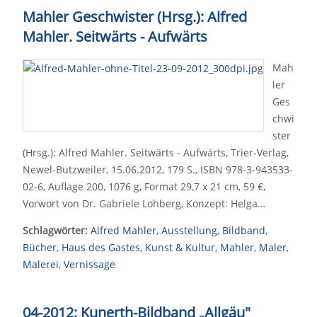
Mahler Geschwister (Hrsg.): Alfred
Mahler. Seitwärts - Aufwärts
Mah
ler
Ges
chwi
ster
(Hrsg.): Alfred Mahler. Seitwärts - Aufwärts, Trier-Verlag,
Newel-Butzweiler, 15.06.2012, 179 S., ISBN 978-3-943533-
02-6, Auflage 200, 1076 g, Format 29,7 x 21 cm, 59 €,
Vorwort von Dr. Gabriele Lohberg, Konzept: Helga…
Schlagwörter:
Alfred Mahler
,
Ausstellung
,
Bildband
,
Bücher
,
Haus des Gastes
,
Kunst & Kultur
,
Mahler
,
Maler
,
Malerei
,
Vernissage
04-2012: Kunerth-Bildband „Allgäu"