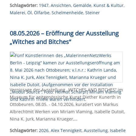
Schlagwörter:
1947
,
Ansichten
,
Gemälde
,
Kunst & Kultur
,
Malerei
,
Öl
,
Ölfarbe
,
Schelmenheide
,
Steiner
08.05.2026 – Eröffnung der Ausstellung
„Witches and Bitches“
Vernissage der Ausstellung „WITCHES AND BITCHES“ im
Museum für zeitgenössische Kunst Diether Kunerth in
Ottobeuren, 08.05. - 04.10.2026, kuratiert von Markus
Albrechtmit Werken von Miriam Vlaming, Isabelle Dutoit,
Nina K. Jurk, Marianna Krueger,…
Schlagwörter:
2026
,
Alex Tennigkeit
,
Ausstellung
,
Isabelle