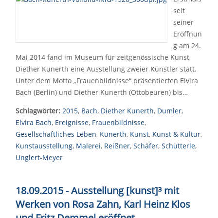
seit
seiner
Eröffnun
g am 24.
Mai 2014 fand im Museum für zeitgenössische Kunst
Diether Kunerth eine Ausstellung zweier Künstler statt.
Unter dem Motto „Frauenbildnisse“ präsentierten Elvira
Bach (Berlin) und Diether Kunerth (Ottobeuren) bis…
Schlagwörter:
2015
,
Bach
,
Diether Kunerth
,
Dumler
,
Elvira Bach
,
Ereignisse
,
Frauenbildnisse
,
Gesellschaftliches Leben
,
Kunerth
,
Kunst
,
Kunst & Kultur
,
Kunstausstellung
,
Malerei
,
Reißner
,
Schäfer
,
Schütterle
,
Unglert-Meyer
18.09.2015 - Ausstellung [kunst]³ mit
Werken von Rosa Zahn, Karl Heinz Klos
und Fritz Demmel eröffnet