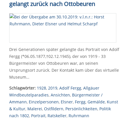
gelangt zurück nach Ottobeuren
Drei Generationen später gelangte das Portrait von Adolf
Fergg (*06.05.1877,†02.12.1945), der von 1919 - 33
Bürgermeister von Ottobeuren war, an seinen
Ursprungsort zurück. Der Kontakt kam über das virtuelle
Museum…
Schlagwörter:
1928
,
2019
,
Adolf Fergg
,
Allgäuer
Windbeutelparadies
,
Ansichten
,
Bürgermeister /
Ammann
,
Einzelpersonen
,
Elsner
,
Fergg
,
Gemälde
,
Kunst
& Kultur
,
Malerei
,
Ostfildern
,
Persönlichkeiten
,
Politik
nach 1802
,
Portrait
,
Ratskeller
,
Ruhrmann