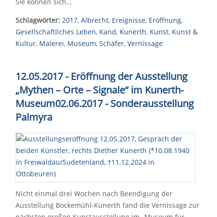
Sie können sich…
Schlagwörter:
2017
,
Albrecht
,
Ereignisse
,
Eröffnung
,
Gesellschaftliches Leben
,
Kand
,
Kunerth
,
Kunst
,
Kunst &
Kultur
,
Malerei
,
Museum
,
Schäfer
,
Vernissage
12.05.2017 - Eröffnung der Ausstellung
„Mythen – Orte – Signale“ im Kunerth-
Museum02.06.2017 - Sonderausstellung
Palmyra
Nicht einmal drei Wochen nach Beendigung der
Ausstellung Bockemühl-Kunerth fand die Vernissage zur
nächsten großen Kunstausstellung im „Museum für