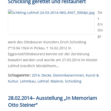
Schickling gerettet und restauriert
Da
s
Ers
tlin
gs
werk des Ottobeurer Künstlers Erich Schickling
(*19.04.1924 in Pickau, † 16.02.2012 in
Eggisried/Ottobeuren) konnte vor der Zerstörung
bewahrt werden und wurde am 27.03.2014 im Kloster
Lohhof (nördlich Mindelheim,…
Schlagwörter:
2014
,
Decke
,
Dominikanerinnen
,
Kunst &
Kultur
,
Lehmbau
,
Lohhof
,
Malerei
,
Schickling
28.02.2014
–
Ausstellung „In Memoriam
Otto Steiner“