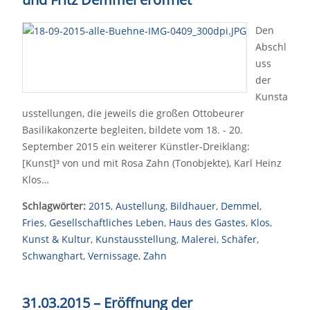
Den
Abschl
uss
der
Kunsta
usstellungen, die jeweils die großen Ottobeurer
Basilikakonzerte begleiten, bildete vom 18. - 20.
September 2015 ein weiterer Künstler-Dreiklang:
[Kunst]³ von und mit Rosa Zahn (Tonobjekte), Karl Heinz
Klos…
Schlagwörter:
2015
,
Austellung
,
Bildhauer
,
Demmel
,
Fries
,
Gesellschaftliches Leben
,
Haus des Gastes
,
Klos
,
Kunst & Kultur
,
Kunstausstellung
,
Malerei
,
Schäfer
,
Schwanghart
,
Vernissage
,
Zahn
31.03.2015
–
Eröffnung der