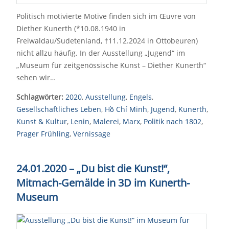
Politisch motivierte Motive finden sich im Œuvre von
Diether Kunerth (*10.08.1940 in
Freiwaldau/Sudetenland, †11.12.2024 in Ottobeuren)
nicht allzu häufig. In der Ausstellung „Jugend“ im
„Museum für zeitgenössische Kunst – Diether Kunerth“
sehen wir…
Schlagwörter:
2020
,
Ausstellung
,
Engels
,
Gesellschaftliches Leben
,
Hồ Chí Minh
,
Jugend
,
Kunerth
,
Kunst & Kultur
,
Lenin
,
Malerei
,
Marx
,
Politik nach 1802
,
Prager Frühling
,
Vernissage
24.01.2020 – „Du bist die Kunst!“,
Mitmach-Gemälde in 3D im Kunerth-
Museum