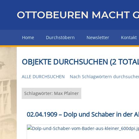
Z
u
OTTOBEUREN MACHT G
r
ü
c
Home
Durchstöbern
Newsletter
Kontakt
k
z
u
OBJEKTE DURCHSUCHEN (2 TOTAL
r
H
ALLE DURCHSUCHEN
Nach Schlagwörtern durchsuche
a
u
p
Schlagwörter: Max Pfalner
t
s
02.04.1909 – Dolp und Schaber in der 
e
i
t
e