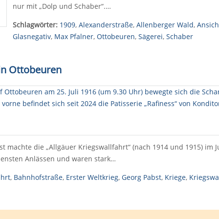
nur mit „Dolp und Schaber“.…
Schlagwörter:
1909
,
Alexanderstraße
,
Allenberger Wald
,
Ansich
Glasnegativ
,
Max Pfalner
,
Ottobeuren
,
Sägerei
,
Schaber
 in Ottobeuren
machte die „Allgäuer Kriegswallfahrt“ (nach 1914 und 1915) im Ju
densten Anlässen und waren stark…
ahrt
,
Bahnhofstraße
,
Erster Weltkrieg
,
Georg Pabst
,
Kriege
,
Kriegswal