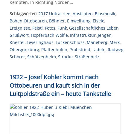
Kempten. In Richtung Norden…
Schlagwörter:
2017 Untrasried
,
Ansichten
,
Blasmusik
,
Böhen Ottobeuren
,
Böhmer
,
Einweihung
,
Eisele
,
Ereignisse
,
Feistl
,
Fotos
,
Funk
,
Gesellschaftliches Leben
,
Grußwort
,
Hopferbach Wölfle
,
Infrastruktur
,
Jengen
,
Knestel
,
Leveringhaus
,
Lückenschluss
,
Maneberg
,
Merk
,
Obergünzburg
,
Pfaffenhofen
,
Probstried
,
radeln
,
Radweg
,
Schorer
,
Schützenheim
,
Stracke
,
Straßennetz
1922 – Josef Kohler kommt nach
Ottobeuren und kauft sich in der
Luitpoldstraße ein – heute Tankstelle