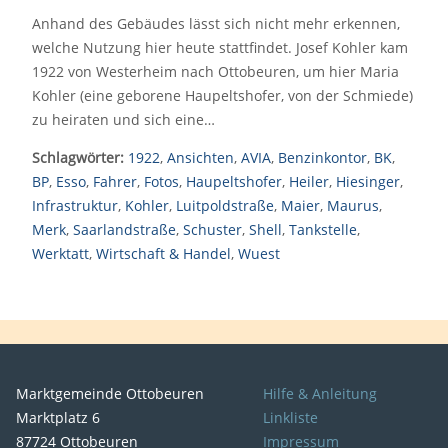
Anhand des Gebäudes lässt sich nicht mehr erkennen,
welche Nutzung hier heute stattfindet. Josef Kohler kam
1922 von Westerheim nach Ottobeuren, um hier Maria
Kohler (eine geborene Haupeltshofer, von der Schmiede)
zu heiraten und sich eine…
Schlagwörter:
1922
,
Ansichten
,
AVIA
,
Benzinkontor
,
BK
,
BP
,
Esso
,
Fahrer
,
Fotos
,
Haupeltshofer
,
Heiler
,
Hiesinger
,
Infrastruktur
,
Kohler
,
Luitpoldstraße
,
Maier
,
Maurus
,
Merk
,
Saarlandstraße
,
Schuster
,
Shell
,
Tankstelle
,
Werktatt
,
Wirtschaft & Handel
,
Wuest
Marktgemeinde Ottobeuren
Hilfe & Anleitung
Marktplatz 6
Linkliste
87724 Ottobeuren
Impressum