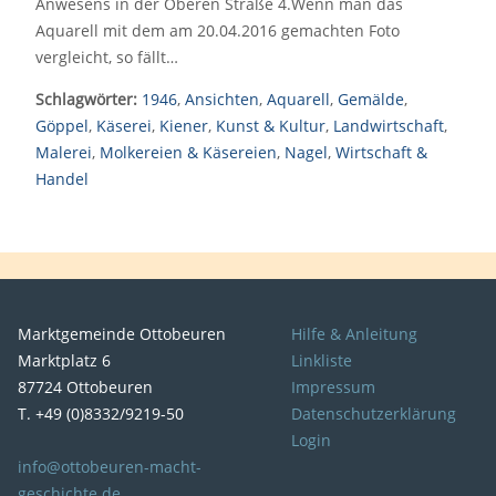
Anwesens in der Oberen Straße 4.Wenn man das
Aquarell mit dem am 20.04.2016 gemachten Foto
vergleicht, so fällt…
Schlagwörter:
1946
,
Ansichten
,
Aquarell
,
Gemälde
,
Göppel
,
Käserei
,
Kiener
,
Kunst & Kultur
,
Landwirtschaft
,
Malerei
,
Molkereien & Käsereien
,
Nagel
,
Wirtschaft &
Handel
Marktgemeinde Ottobeuren
Hilfe & Anleitung
Marktplatz 6
Linkliste
87724 Ottobeuren
Impressum
T. +49 (0)8332/9219-50
Datenschutzerklärung
Login
info@ottobeuren-macht-
geschichte.de