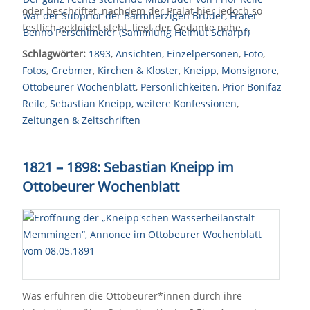
oder beschriftet, nachdem der Prälat hier jedoch so
festlich gekleidet steht, liegt der Gedanke nahe,…
Schlagwörter:
1893
,
Ansichten
,
Einzelpersonen
,
Foto
,
Fotos
,
Grebmer
,
Kirchen & Kloster
,
Kneipp
,
Monsignore
,
Ottobeurer Wochenblatt
,
Persönlichkeiten
,
Prior Bonifaz
Reile
,
Sebastian Kneipp
,
weitere Konfessionen
,
Zeitungen & Zeitschriften
1821
–
1898: Sebastian Kneipp im
Ottobeurer Wochenblatt
Was erfuhren die Ottobeurer*innen durch ihre