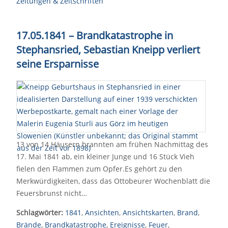
Zeitungen & Zeitschriften
17.05.1841 – Brandkatastrophe in
Stephansried, Sebastian Kneipp verliert
seine Ersparnisse
13 von 14 Häusern brannten am frühen Nachmittag des
17. Mai 1841 ab, ein kleiner Junge und 16 Stück Vieh
fielen den Flammen zum Opfer.Es gehört zu den
Merkwürdigkeiten, dass das Ottobeurer Wochenblatt die
Feuersbrunst nicht…
Schlagwörter:
1841
,
Ansichten
,
Ansichtskarten
,
Brand
,
Brände
,
Brandkatastrophe
,
Ereignisse
,
Feuer
,