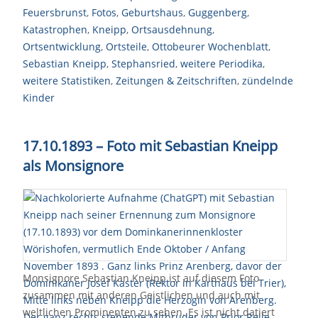
Feuersbrunst
,
Fotos
,
Geburtshaus
,
Guggenberg
,
Katastrophen
,
Kneipp
,
Ortsausdehnung
,
Ortsentwicklung
,
Ortsteile
,
Ottobeurer Wochenblatt
,
Sebastian Kneipp
,
Stephansried
,
weitere Periodika
,
weitere Statistiken
,
Zeitungen & Zeitschriften
,
zündelnde
Kinder
17.10.1893 – Foto mit Sebastian Kneipp
als Monsignore
Monsignore Sebastian Kneipp ist auf diesem Foto
zusammen mit anderen Geistlichen und auch mit
weltlichen Prominenten zu sehen. Es ist nicht datiert