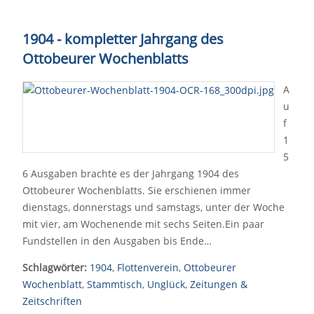
1904 - kompletter Jahrgang des
Ottobeurer Wochenblatts
A
u
f
1
5
6 Ausgaben brachte es der Jahrgang 1904 des
Ottobeurer Wochenblatts. Sie erschienen immer
dienstags, donnerstags und samstags, unter der Woche
mit vier, am Wochenende mit sechs Seiten.Ein paar
Fundstellen in den Ausgaben bis Ende…
Schlagwörter:
1904
,
Flottenverein
,
Ottobeurer
Wochenblatt
,
Stammtisch
,
Unglück
,
Zeitungen &
Zeitschriften