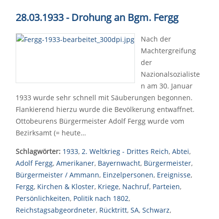
28.03.1933 - Drohung an Bgm. Fergg
Nach der
Machtergreifung
der
Nazionalsozialiste
n am 30. Januar
1933 wurde sehr schnell mit Säuberungen begonnen.
Flankierend hierzu wurde die Bevölkerung entwaffnet.
Ottobeurens Bürgermeister Adolf Fergg wurde vom
Bezirksamt (= heute…
Schlagwörter:
1933
,
2. Weltkrieg - Drittes Reich
,
Abtei
,
Adolf Fergg
,
Amerikaner
,
Bayernwacht
,
Bürgermeister
,
Bürgermeister / Ammann
,
Einzelpersonen
,
Ereignisse
,
Fergg
,
Kirchen & Kloster
,
Kriege
,
Nachruf
,
Parteien
,
Persönlichkeiten
,
Politik nach 1802
,
Reichstagsabgeordneter
,
Rücktritt
,
SA
,
Schwarz
,