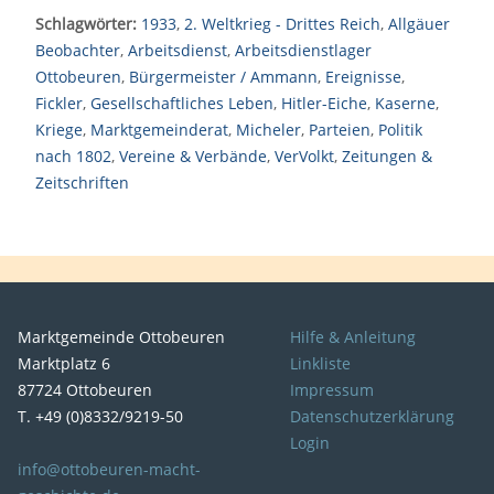
Schlagwörter:
1933
,
2. Weltkrieg - Drittes Reich
,
Allgäuer
Beobachter
,
Arbeitsdienst
,
Arbeitsdienstlager
Ottobeuren
,
Bürgermeister / Ammann
,
Ereignisse
,
Fickler
,
Gesellschaftliches Leben
,
Hitler-Eiche
,
Kaserne
,
Kriege
,
Marktgemeinderat
,
Micheler
,
Parteien
,
Politik
nach 1802
,
Vereine & Verbände
,
VerVolkt
,
Zeitungen &
Zeitschriften
Marktgemeinde Ottobeuren
Hilfe & Anleitung
Marktplatz 6
Linkliste
87724 Ottobeuren
Impressum
T. +49 (0)8332/9219-50
Datenschutzerklärung
Login
info@ottobeuren-macht-