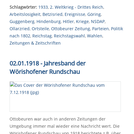
Schlagwörter:
1933
,
2. Weltkrieg - Drittes Reich
,
Arbeitslosigkeit
,
Betzisried
,
Ereignisse
,
Göring
,
Guggenberg
,
Hindenburg
,
Hitler
,
Kriege
,
NSDAP
,
Ollarzried
,
Ortsteile
,
Ottobeurer Zeitung
,
Parteien
,
Politik
nach 1802
,
Reichstag
,
Reichstagswahl
,
Wahlen
,
Zeitungen & Zeitschriften
02.01.1918 - Jahresband der
Wörishofener Rundschau
Ottobeuren war auch in anderen Zeitungen der
Umgebung immer mal wieder eine Nachricht wert. Die
Wörishofener Rundschau von 1918 berichtete z.B. über