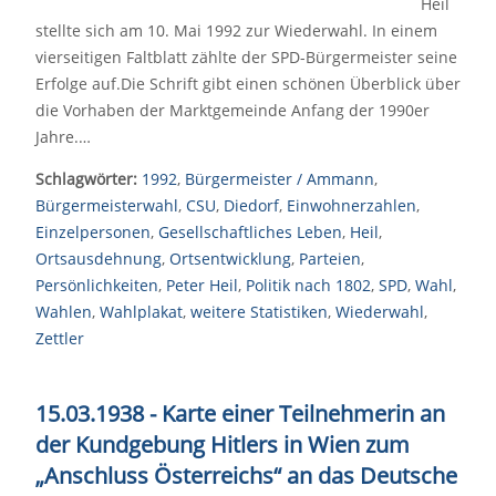
Heil
stellte sich am 10. Mai 1992 zur Wiederwahl. In einem
vierseitigen Faltblatt zählte der SPD-Bürgermeister seine
Erfolge auf.Die Schrift gibt einen schönen Überblick über
die Vorhaben der Marktgemeinde Anfang der 1990er
Jahre.…
Schlagwörter:
1992
,
Bürgermeister / Ammann
,
Bürgermeisterwahl
,
CSU
,
Diedorf
,
Einwohnerzahlen
,
Einzelpersonen
,
Gesellschaftliches Leben
,
Heil
,
Ortsausdehnung
,
Ortsentwicklung
,
Parteien
,
Persönlichkeiten
,
Peter Heil
,
Politik nach 1802
,
SPD
,
Wahl
,
Wahlen
,
Wahlplakat
,
weitere Statistiken
,
Wiederwahl
,
Zettler
15.03.1938 - Karte einer Teilnehmerin an
der Kundgebung Hitlers in Wien zum
„Anschluss Österreichs“ an das Deutsche