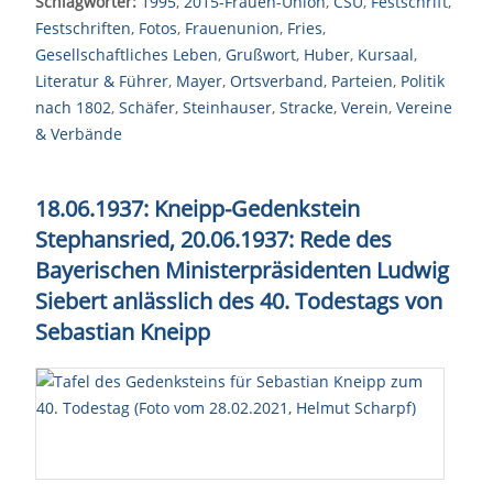
Schlagwörter:
1995
,
2015-Frauen-Union
,
CSU
,
Festschrift
,
Festschriften
,
Fotos
,
Frauenunion
,
Fries
,
Gesellschaftliches Leben
,
Grußwort
,
Huber
,
Kursaal
,
Literatur & Führer
,
Mayer
,
Ortsverband
,
Parteien
,
Politik
nach 1802
,
Schäfer
,
Steinhauser
,
Stracke
,
Verein
,
Vereine
& Verbände
18.06.1937: Kneipp-Gedenkstein
Stephansried, 20.06.1937: Rede des
Bayerischen Ministerpräsidenten Ludwig
Siebert anlässlich des 40. Todestags von
Sebastian Kneipp