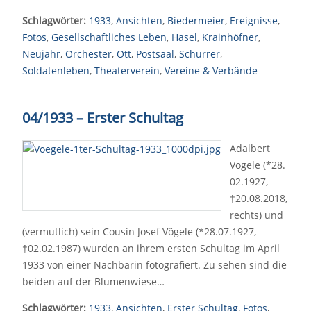
Schlagwörter:
1933
,
Ansichten
,
Biedermeier
,
Ereignisse
,
Fotos
,
Gesellschaftliches Leben
,
Hasel
,
Krainhöfner
,
Neujahr
,
Orchester
,
Ott
,
Postsaal
,
Schurrer
,
Soldatenleben
,
Theaterverein
,
Vereine & Verbände
04/1933 – Erster Schultag
Adalbert
Vögele (*28.
02.1927,
†20.08.2018,
rechts) und
(vermutlich) sein Cousin Josef Vögele (*28.07.1927,
†02.02.1987) wurden an ihrem ersten Schultag im April
1933 von einer Nachbarin fotografiert. Zu sehen sind die
beiden auf der Blumenwiese…
Schlagwörter:
1933
,
Ansichten
,
Erster Schultag
,
Fotos
,