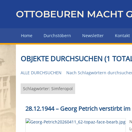
Z
u
OTTOBEUREN MACHT G
r
ü
c
Home
Durchstöbern
Newsletter
Kontakt
k
z
u
OBJEKTE DURCHSUCHEN (1 TOTAL
r
H
ALLE DURCHSUCHEN
Nach Schlagwörtern durchsuche
a
u
p
Schlagwörter: Simferopol
t
s
28.12.1944 – Georg Petrich verstirbt im 
e
i
N
t
L
e