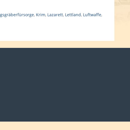
egsgräberfürsorge
,
Krim
,
Lazarett
,
Lettland
,
Luftwaffe
,