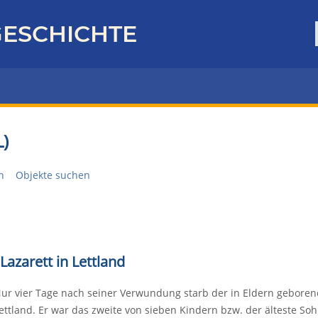
ESCHICHTE
)
n
Objekte suchen
Lazarett in Lettland
ur vier Tage nach seiner Verwundung starb der in Eldern geborene U
ettland. Er war das zweite von sieben Kindern bzw. der älteste So