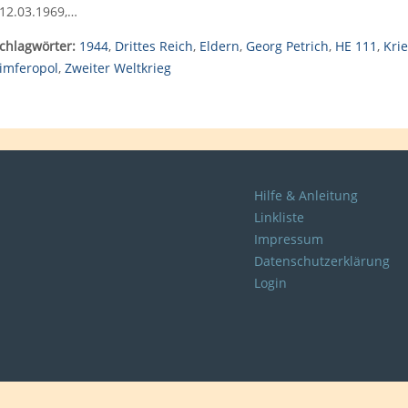
12.03.1969,…
chlagwörter:
1944
,
Drittes Reich
,
Eldern
,
Georg Petrich
,
HE 111
,
Kri
imferopol
,
Zweiter Weltkrieg
Hilfe & Anleitung
Linkliste
Impressum
Datenschutzerklärung
Login