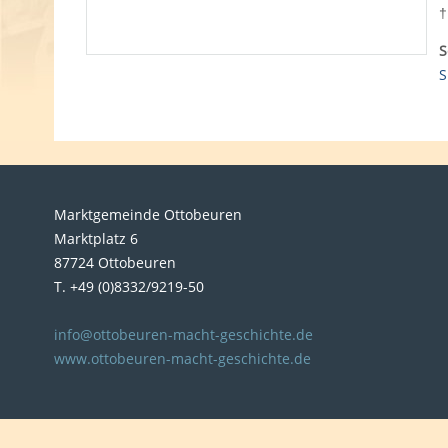
†
S
S
Marktgemeinde Ottobeuren
Marktplatz 6
87724 Ottobeuren
T. +49 (0)8332/9219-50
info@ottobeuren-macht-geschichte.de
www.ottobeuren-macht-geschichte.de