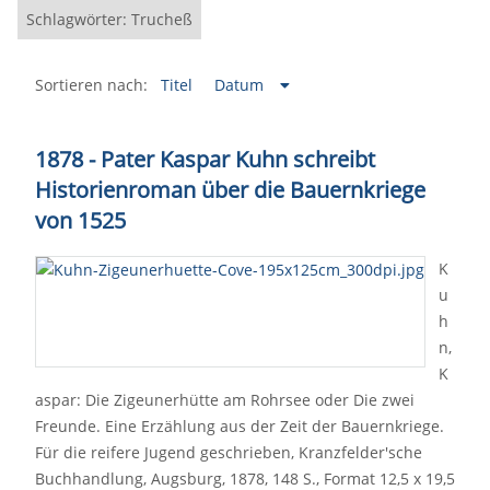
Schlagwörter: Trucheß
Sortieren nach:
Titel
Datum
1878 - Pater Kaspar Kuhn schreibt
Historienroman über die Bauernkriege
von 1525
K
u
h
n,
K
aspar: Die Zigeunerhütte am Rohrsee oder Die zwei
Freunde. Eine Erzählung aus der Zeit der Bauernkriege.
Für die reifere Jugend geschrieben, Kranzfelder'sche
Buchhandlung, Augsburg, 1878, 148 S., Format 12,5 x 19,5