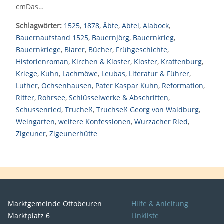
cmDas…
Schlagwörter:
1525
,
1878
,
Äbte
,
Abtei
,
Alabock
,
Bauernaufstand 1525
,
Bauernjörg
,
Bauernkrieg
,
Bauernkriege
,
Blarer
,
Bücher
,
Frühgeschichte
,
Historienroman
,
Kirchen & Kloster
,
Kloster
,
Krattenburg
,
Kriege
,
Kuhn
,
Lachmöwe
,
Leubas
,
Literatur & Führer
,
Luther
,
Ochsenhausen
,
Pater Kaspar Kuhn
,
Reformation
,
Ritter
,
Rohrsee
,
Schlüsselwerke & Abschriften
,
Schussenried
,
Trucheß
,
Truchseß Georg von Waldburg
,
Weingarten
,
weitere Konfessionen
,
Wurzacher Ried
,
Zigeuner
,
Zigeunerhütte
Marktgemeinde Ottobeuren
Hilfe & Anleitung
Marktplatz 6
Linkliste