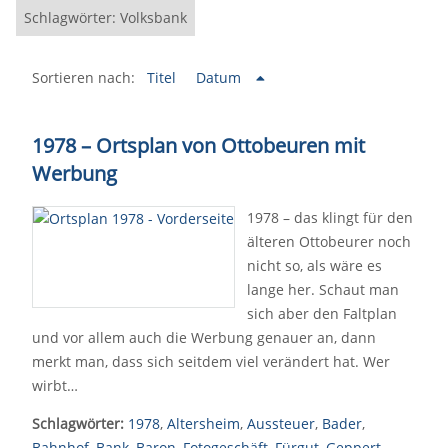
Schlagwörter: Volksbank
Sortieren nach:
Titel
Datum
1978 – Ortsplan von Ottobeuren mit
Werbung
1978 – das klingt für den
älteren Ottobeurer noch
nicht so, als wäre es
lange her. Schaut man
sich aber den Faltplan
und vor allem auch die Werbung genauer an, dann
merkt man, dass sich seitdem viel verändert hat. Wer
wirbt…
Schlagwörter:
1978
,
Altersheim
,
Aussteuer
,
Bader
,
Bahnhof
,
Bank
,
Baron
,
Fotogeschäft
,
Fürgut
,
Geppert
,