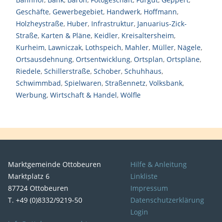
Geschäfte
,
Gewerbegebiet
,
Handwerk
,
Hoffmann
,
Holzheystraße
,
Huber
,
Infrastruktur
,
Januarius-Zick-
Straße
,
Karten & Pläne
,
Keidler
,
Kreisaltersheim
,
Kurheim
,
Lawniczak
,
Lothspeich
,
Mahler
,
Müller
,
Nägele
,
Ortsausdehnung
,
Ortsentwicklung
,
Ortsplan
,
Ortspläne
,
Riedele
,
Schillerstraße
,
Schober
,
Schuhhaus
,
Schwimmbad
,
Spielwaren
,
Straßennetz
,
Volksbank
,
Werbung
,
Wirtschaft & Handel
,
Wölfle
Marktgemeinde Ottobeuren
Hilfe & Anleitung
Marktplatz 6
Linkliste
87724 Ottobeuren
Impressum
T. +49 (0)8332/9219-50
Datenschutzerklärung
Login