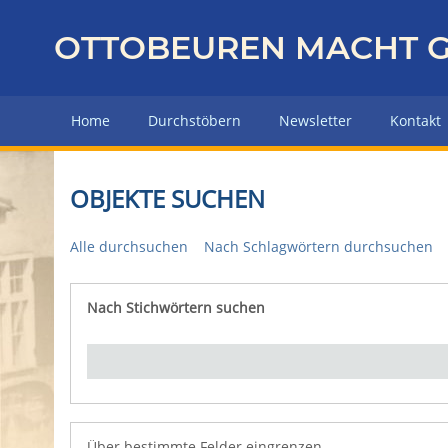
Z
u
OTTOBEUREN MACHT G
r
ü
c
Home
Durchstöbern
Newsletter
Kontakt
k
z
u
OBJEKTE SUCHEN
r
H
Alle durchsuchen
Nach Schlagwörtern durchsuchen
a
u
p
Nach Stichwörtern suchen
Number of rows in "Über bestimmte Felder eingrenz
t
s
e
i
t
e
Über bestimmte Felder eingrenzen