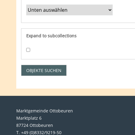
Expand to subcollections
Marktgemeinde Ottobeuren
Marktplatz 6
87724 Ottobeuren
T. +49 (0)8332/9219-50