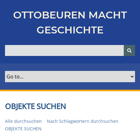
Z
u
OTTOBEUREN MACHT
r
ü
GESCHICHTE
c
k
z
u
r
H
a
u
p
t
OBJEKTE SUCHEN
s
e
Alle durchsuchen
Nach Schlagwörtern durchsuchen
i
OBJEKTE SUCHEN
t
e