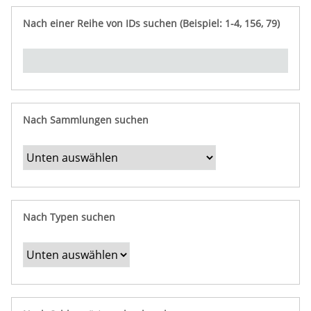
e
n
ü
i
r
p
n
Nach einer Reihe von IDs suchen (Beispiel: 1-4, 156, 79)
t
f
"
y
u
Ü
n
b
g
e
r
b
Nach Sammlungen suchen
e
s
t
i
m
Nach Typen suchen
m
t
e
F
e
l