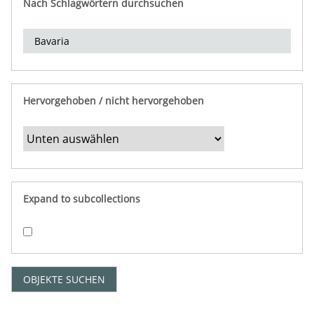
Nach Schlagwörtern durchsuchen
d
e
r
e
i
n
Hervorgehoben / nicht hervorgehoben
g
r
e
n
z
e
Expand to subcollections
n
"
:
1