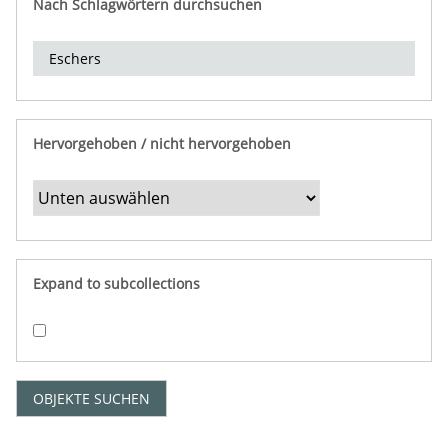
Nach Schlagwörtern durchsuchen
d
e
r
e
i
n
Hervorgehoben / nicht hervorgehoben
g
r
e
n
z
e
Expand to subcollections
n
"
:
1