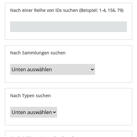
e
n
ü
i
r
p
n
Nach einer Reihe von IDs suchen (Beispiel: 1-4, 156, 79)
t
f
"
y
u
Ü
n
b
g
e
r
b
Nach Sammlungen suchen
e
s
t
i
m
Nach Typen suchen
m
t
e
F
e
l