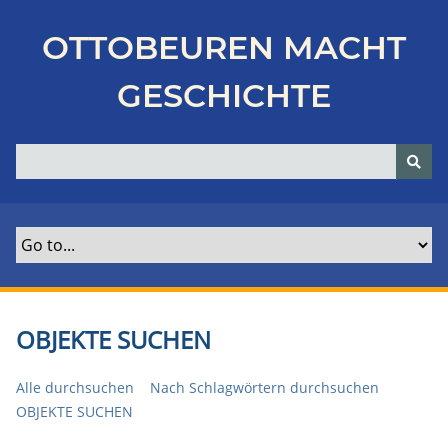
Z
u
OTTOBEUREN MACHT
r
ü
GESCHICHTE
c
k
z
u
r
H
a
u
p
t
OBJEKTE SUCHEN
s
e
Alle durchsuchen
Nach Schlagwörtern durchsuchen
i
OBJEKTE SUCHEN
t
e