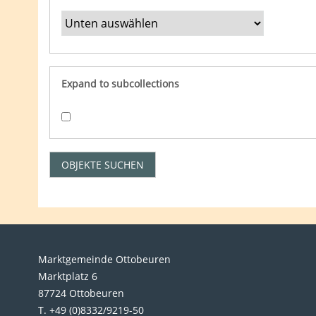
Expand to subcollections
Marktgemeinde Ottobeuren
Marktplatz 6
87724 Ottobeuren
T. +49 (0)8332/9219-50