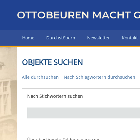
Z
u
OTTOBEUREN MACHT G
r
ü
c
Home
Durchstöbern
Newsletter
Kontakt
k
z
u
OBJEKTE SUCHEN
r
H
Alle durchsuchen
Nach Schlagwörtern durchsuchen
a
u
p
Nach Stichwörtern suchen
Number of rows in "Über bestimmte Felder eingrenz
t
s
e
i
t
e
Über bestimmte Felder eingrenzen