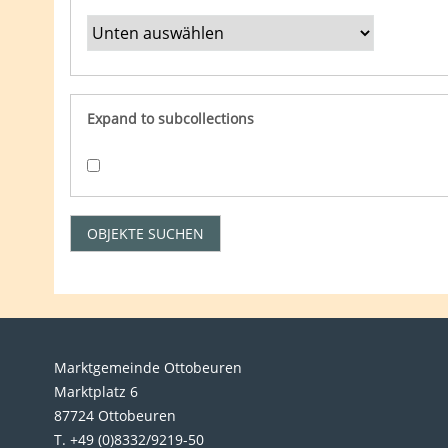
Expand to subcollections
Marktgemeinde Ottobeuren
Marktplatz 6
87724 Ottobeuren
T. +49 (0)8332/9219-50