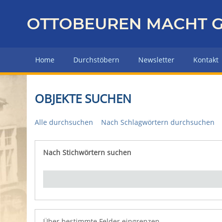
Z
u
OTTOBEUREN MACHT G
r
ü
c
Home
Durchstöbern
Newsletter
Kontakt
k
z
u
OBJEKTE SUCHEN
r
H
Alle durchsuchen
Nach Schlagwörtern durchsuchen
a
u
p
Nach Stichwörtern suchen
Number of rows in "Über bestimmte Felder eingrenz
t
s
e
i
t
e
Über bestimmte Felder eingrenzen