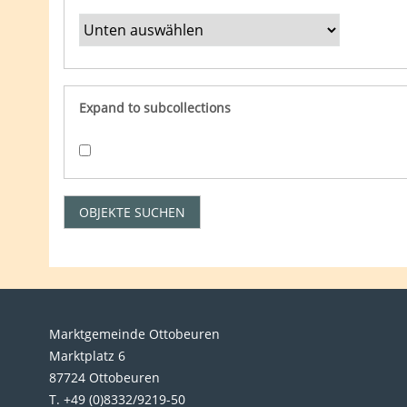
Expand to subcollections
Marktgemeinde Ottobeuren
Marktplatz 6
87724 Ottobeuren
T. +49 (0)8332/9219-50