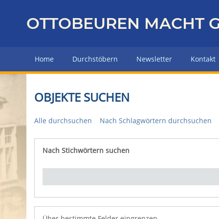
Z
u
OTTOBEUREN MACHT G
r
ü
c
Home
Durchstöbern
Newsletter
Kontakt
k
z
u
OBJEKTE SUCHEN
r
H
Alle durchsuchen
Nach Schlagwörtern durchsuchen
a
u
p
Nach Stichwörtern suchen
Number of rows in "Über bestimmte Felder eingrenz
t
s
e
i
t
e
Über bestimmte Felder eingrenzen