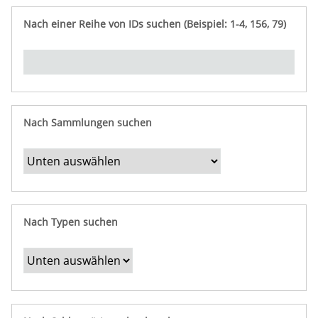
e
n
ü
i
r
p
n
Nach einer Reihe von IDs suchen (Beispiel: 1-4, 156, 79)
t
f
"
y
u
Ü
n
b
g
e
r
b
Nach Sammlungen suchen
e
s
t
i
m
Nach Typen suchen
m
t
e
F
e
l