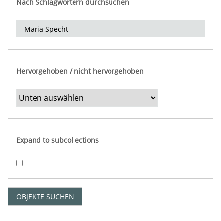
Nach Schlagwörtern durchsuchen
d
e
r
e
i
n
Hervorgehoben / nicht hervorgehoben
g
r
e
n
z
e
Expand to subcollections
n
"
:
1