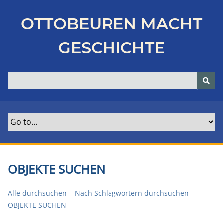
Z
u
OTTOBEUREN MACHT
r
ü
GESCHICHTE
c
k
z
u
r
H
a
u
p
t
OBJEKTE SUCHEN
s
e
Alle durchsuchen
Nach Schlagwörtern durchsuchen
i
OBJEKTE SUCHEN
t
e