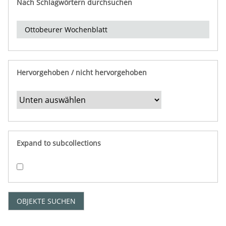
Nach Schlagwörtern durchsuchen
d
e
r
e
i
n
Hervorgehoben / nicht hervorgehoben
g
r
e
n
z
e
Expand to subcollections
n
"
:
1