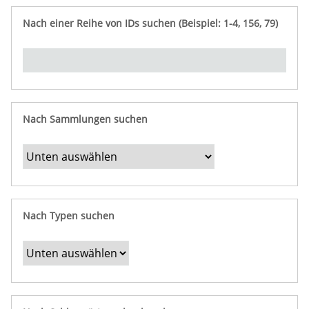
e
n
ü
i
r
p
n
Nach einer Reihe von IDs suchen (Beispiel: 1-4, 156, 79)
t
f
"
y
u
Ü
n
b
g
e
r
b
Nach Sammlungen suchen
e
s
t
i
m
Nach Typen suchen
m
t
e
F
e
l