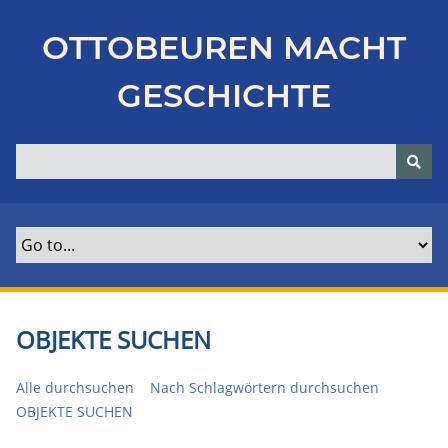
Z
u
OTTOBEUREN MACHT
r
ü
GESCHICHTE
c
k
z
u
r
H
a
u
p
t
OBJEKTE SUCHEN
s
e
Alle durchsuchen
Nach Schlagwörtern durchsuchen
i
OBJEKTE SUCHEN
t
e