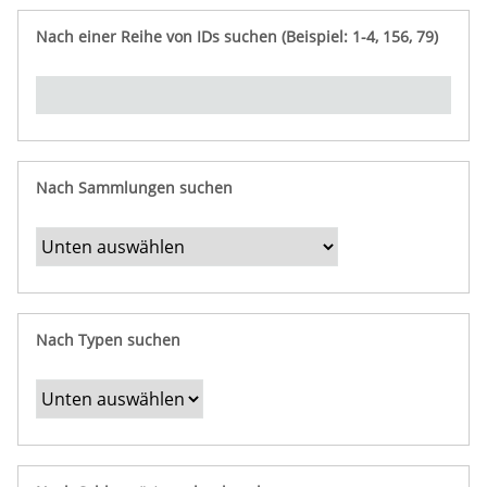
e
n
ü
i
r
p
n
Nach einer Reihe von IDs suchen (Beispiel: 1-4, 156, 79)
t
f
"
y
u
Ü
n
b
g
e
r
b
Nach Sammlungen suchen
e
s
t
i
m
Nach Typen suchen
m
t
e
F
e
l