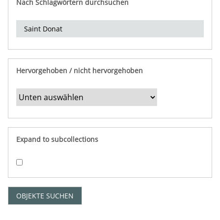
Nach Schlagwörtern durchsuchen
d
e
r
e
i
n
Hervorgehoben / nicht hervorgehoben
g
r
e
n
z
e
Expand to subcollections
n
"
:
1