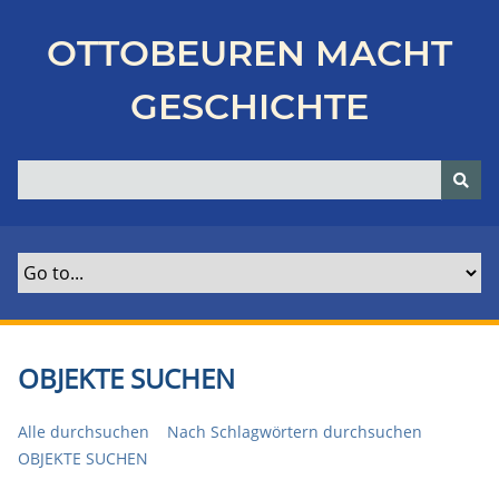
Z
u
OTTOBEUREN MACHT
r
ü
GESCHICHTE
c
k
z
u
r
H
a
u
p
t
OBJEKTE SUCHEN
s
e
Alle durchsuchen
Nach Schlagwörtern durchsuchen
i
OBJEKTE SUCHEN
t
e