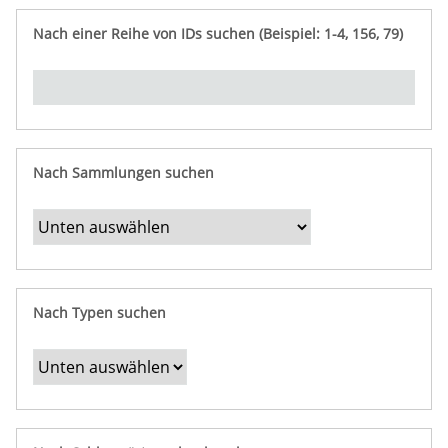
e
n
ü
i
r
p
n
Nach einer Reihe von IDs suchen (Beispiel: 1-4, 156, 79)
t
f
"
y
u
Ü
n
b
g
e
r
b
Nach Sammlungen suchen
e
s
t
i
m
Nach Typen suchen
m
t
e
F
e
l