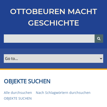
Z
u
OTTOBEUREN MACHT
r
ü
GESCHICHTE
c
k
z
u
r
H
a
u
p
t
OBJEKTE SUCHEN
s
e
Alle durchsuchen
Nach Schlagwörtern durchsuchen
i
OBJEKTE SUCHEN
t
e