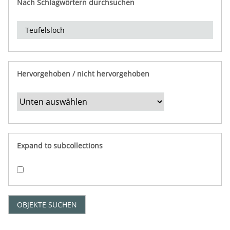
Nach Schlagwörtern durchsuchen
d
e
r
e
i
n
Hervorgehoben / nicht hervorgehoben
g
r
e
n
z
e
Expand to subcollections
n
"
:
1