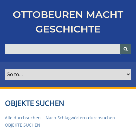
Z
u
OTTOBEUREN MACHT
r
ü
GESCHICHTE
c
k
z
u
r
H
a
u
p
t
OBJEKTE SUCHEN
s
e
Alle durchsuchen
Nach Schlagwörtern durchsuchen
i
OBJEKTE SUCHEN
t
e