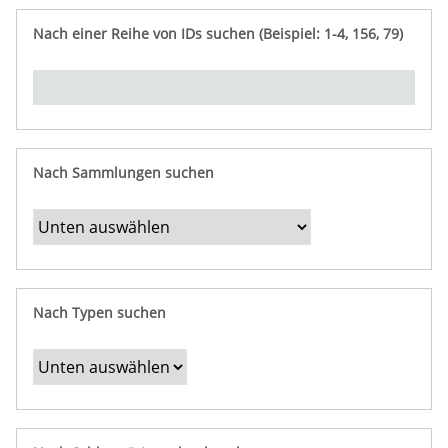
e
n
ü
i
r
p
n
Nach einer Reihe von IDs suchen (Beispiel: 1-4, 156, 79)
t
f
"
y
u
Ü
n
b
g
e
r
b
Nach Sammlungen suchen
e
s
t
i
m
Nach Typen suchen
m
t
e
F
e
l