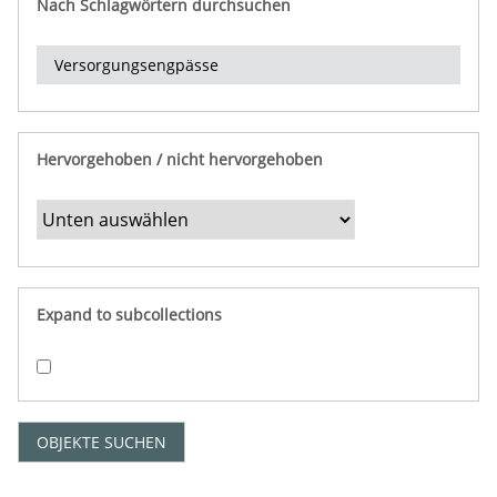
Nach Schlagwörtern durchsuchen
d
e
r
e
i
n
Hervorgehoben / nicht hervorgehoben
g
r
e
n
z
e
Expand to subcollections
n
"
:
1