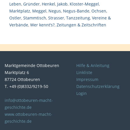
Leben
,
Gründer
,
Henkel
,
Jakob
,
Kloster-Meggel
,
Marktplatz
,
Meggel
,
Negus
,
Negus-Bande
,
Ochsen
,
Ostler
,
Stammtisch
,
Strasser
,
Tanzzeitung
,
Vereine &
Verbände
,
Wer kennt‘s?
,
Zeitungen & Zeitschriften
Marktgemeinde Ottobeuren
Hilfe & Anleitung
Marktplatz 6
Linkliste
87724 Ottobeuren
Impressum
T. +49 (0)8332/9219-50
Datenschutzerklärung
Login
info@ottobeuren-macht-
geschichte.de
www.ottobeuren-macht-
geschichte.de