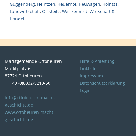
Guggenberg
,
Heintzen
,
Heuernte
,
Heuwagen
,
Hointza
,
Landwirtschaft
,
Ortsteile
,
Wer kennt‘s?
,
Wirtschaft &
Handel
Marktgemeinde Ottobeuren
Hilfe & Anleitung
Marktplatz 6
Linkliste
87724 Ottobeuren
Impressum
T. +49 (0)8332/9219-50
Datenschutzerklärung
Login
info@ottobeuren-macht-
geschichte.de
www.ottobeuren-macht-
geschichte.de