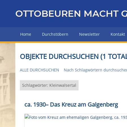
Z
u
OTTOBEUREN MACHT G
r
ü
c
Home
Durchstöbern
Newsletter
Kontakt
k
z
u
OBJEKTE DURCHSUCHEN (1 TOTAL
r
H
ALLE DURCHSUCHEN
Nach Schlagwörtern durchsuche
a
u
p
Schlagwörter: Kleinwalsertal
t
s
ca. 1930
–
Das Kreuz am Galgenberg
e
i
t
e