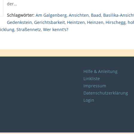
der…
Schlagwörter:
Am Galgenberg
,
Ansichten
,
Baad
,
Basilika-Ansich
Gedenkstein
,
Gerichtsbarkeit
,
Heintzen
,
Heinzen
,
Hirschegg
,
hoh
icklung
,
Straßennetz
,
Wer kennt‘s?
Hilfe & Anleitung
Linkliste
Impressum
Datenschutzerklärung
Login