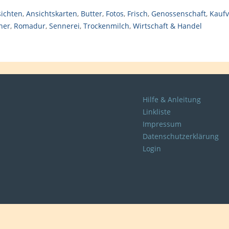
ichten
,
Ansichtskarten
,
Butter
,
Fotos
,
Frisch
,
Genossenschaft
,
Kaufv
ner
,
Romadur
,
Sennerei
,
Trockenmilch
,
Wirtschaft & Handel
Hilfe & Anleitung
Linkliste
Impressum
Datenschutzerklärung
Login