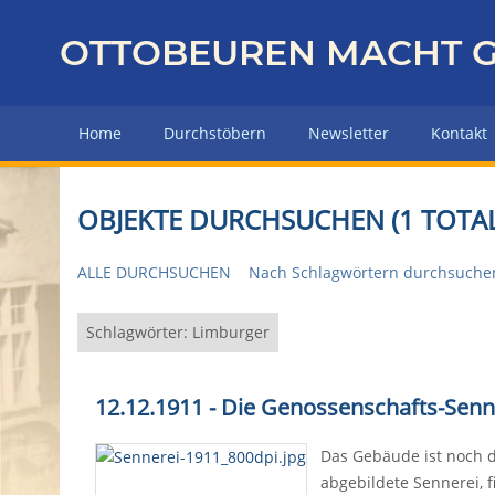
Z
u
OTTOBEUREN MACHT G
r
ü
c
Home
Durchstöbern
Newsletter
Kontakt
k
z
u
OBJEKTE DURCHSUCHEN (1 TOTAL
r
H
ALLE DURCHSUCHEN
Nach Schlagwörtern durchsuche
a
u
p
Schlagwörter: Limburger
t
s
12.12.1911 - Die Genossenschafts-Senn
e
i
Das Gebäude ist noch d
t
abgebildete Sennerei, f
e