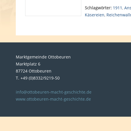
Schlagwörter:
1911
,
Ans
Käsereien
,
Reichenwall
Marktgemeinde Ottobeuren
Marktplatz 6
87724 Ottobeuren
T. +49 (0)8332/9219-50
info@ottobeuren-macht-geschichte.de
www.ottobeuren-macht-geschichte.de