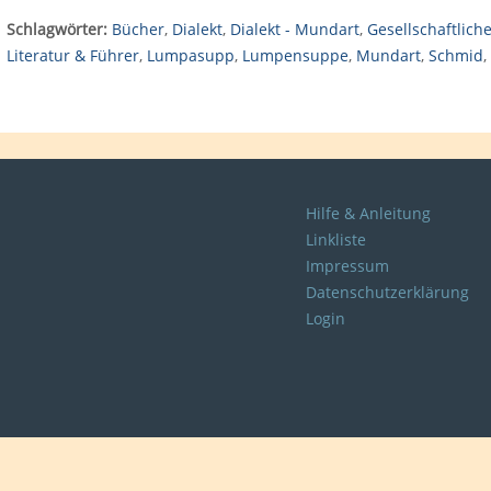
Schlagwörter:
Bücher
,
Dialekt
,
Dialekt - Mundart
,
Gesellschaftlich
Literatur & Führer
,
Lumpasupp
,
Lumpensuppe
,
Mundart
,
Schmid
,
Hilfe & Anleitung
Linkliste
Impressum
Datenschutzerklärung
Login