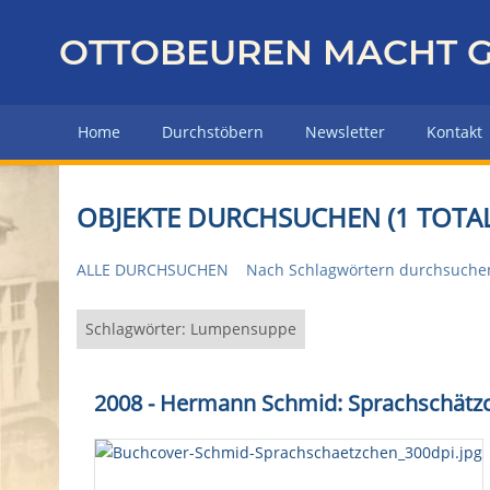
Z
u
OTTOBEUREN MACHT G
r
ü
c
Home
Durchstöbern
Newsletter
Kontakt
k
z
u
OBJEKTE DURCHSUCHEN (1 TOTAL
r
H
ALLE DURCHSUCHEN
Nach Schlagwörtern durchsuche
a
u
p
Schlagwörter: Lumpensuppe
t
s
2008 - Hermann Schmid: Sprachschätz
e
i
t
e