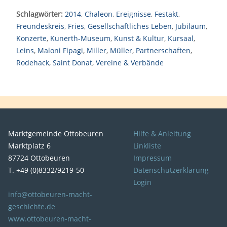
Schlagwörter:
2014
,
Chaleon
,
Ereignisse
,
Festakt
,
Freundeskreis
,
Fries
,
Gesellschaftliches Leben
,
Jubiläum
,
Konzerte
,
Kunerth-Museum
,
Kunst & Kultur
,
Kursaal
,
Leins
,
Maloni Fipagi
,
Miller
,
Müller
,
Partnerschaften
,
Rodehack
,
Saint Donat
,
Vereine & Verbände
Marktgemeinde Ottobeuren
Hilfe & Anleitung
Marktplatz 6
Linkliste
87724 Ottobeuren
Impressum
T. +49 (0)8332/9219-50
Datenschutzerklärung
Login
info@ottobeuren-macht-
geschichte.de
www.ottobeuren-macht-