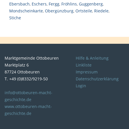
Ebersbach
,
Eschers
,
Fergg
,
Fröhlins
,
Guggenberg
,
Mondscheinkarte
,
Obergünzburg
,
Ortsteile
,
Riedele
,
Stiche
Marktgemeinde Ottobeuren
Hilfe & Anleitung
Marktplatz 6
Linkliste
87724 Ottobeuren
Impressum
T. +49 (0)8332/9219-50
Datenschutzerklärung
Login
info@ottobeuren-macht-
geschichte.de
www.ottobeuren-macht-
geschichte.de