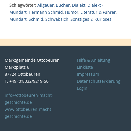
Schlagwörter:
Allgäuer
,
Bücher
,
Dialekt
,
Dialekt -
Mundart
,
Hermann Schmid
,
Humor
,
Literatur & Führer
,
Mundart
,
Schmid
,
Schwäbsich
,
Sonstiges & Kurioses
Marktgemeinde Ottobeuren
Hilfe & Anleitung
Marktplatz 6
Linkliste
87724 Ottobeuren
Impressum
T. +49 (0)8332/9219-50
Datenschutzerklärung
Login
info@ottobeuren-macht-
geschichte.de
www.ottobeuren-macht-
geschichte.de