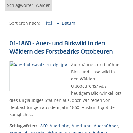
Schlagwörter: Wälder
Sortieren nach:
Titel
Datum
01-1860 - Auer- und Birkwild in den
Wäldern des Forstbezirks Ottobeuren
Auerhähne - und hühner,
Birk- und Haselwild in
den Wäldern
Ottobeurens? Aus
heutigem Blickwinkel löst
dies ungläubiges Staunen aus, doch wir reden von
Beobachtungen aus dem Jahr 1860. Auskunft gibt der
königliche…
Schlagwörter:
1860
,
Auerhahn
,
Auerhuhn
,
Auerhühner
,
Auerwild
,
Bavaria
,
Birhuhn
,
Birkhahn
,
Birkhühner
,