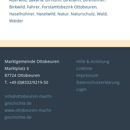
Birkwild
,
Fahrer
,
Forstamtsbezirk Ottobeuren
,
Haselhühner
,
Haselwild
,
Natur
,
Naturschutz
,
Wald
,
Wälder
Marktgemeinde Ottobeuren
Hilfe & Anleitung
Marktplatz 6
Linkliste
87724 Ottobeuren
Impressum
T. +49 (0)8332/9219-50
Datenschutzerklärung
Login
info@ottobeuren-macht-
geschichte.de
www.ottobeuren-macht-
geschichte.de