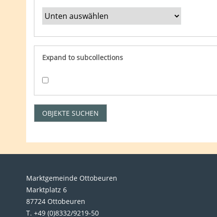
Expand to subcollections
Marktgemeinde Ottobeuren
Marktplatz 6
87724 Ottobeuren
T. +49 (0)8332/9219-50