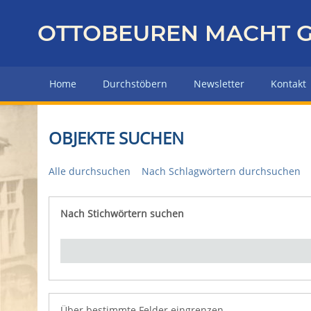
Z
u
OTTOBEUREN MACHT G
r
ü
c
Home
Durchstöbern
Newsletter
Kontakt
k
z
u
OBJEKTE SUCHEN
r
H
Alle durchsuchen
Nach Schlagwörtern durchsuchen
a
u
p
Nach Stichwörtern suchen
Number of rows in "Über bestimmte Felder eingrenz
t
s
e
i
t
e
Über bestimmte Felder eingrenzen