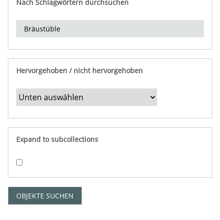
Nach Schlagwörtern durchsuchen
d
e
r
e
i
n
Hervorgehoben / nicht hervorgehoben
g
r
e
n
z
e
Expand to subcollections
n
"
:
1