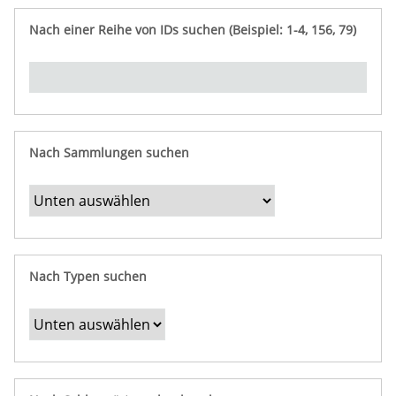
e
n
ü
i
r
p
n
Nach einer Reihe von IDs suchen (Beispiel: 1-4, 156, 79)
t
f
"
y
u
Ü
n
b
g
e
r
b
Nach Sammlungen suchen
e
s
t
i
m
Nach Typen suchen
m
t
e
F
e
l