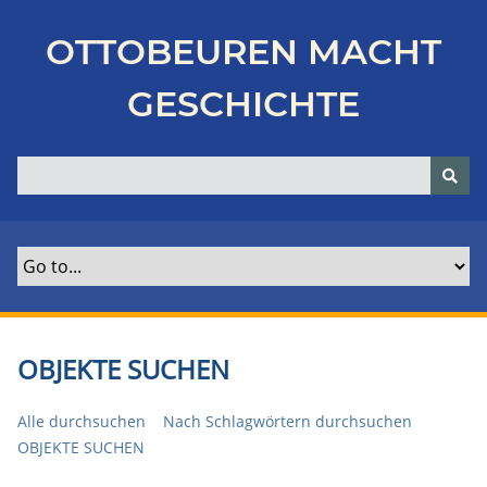
Z
u
OTTOBEUREN MACHT
r
ü
GESCHICHTE
c
k
z
u
r
H
a
u
p
t
OBJEKTE SUCHEN
s
e
Alle durchsuchen
Nach Schlagwörtern durchsuchen
i
OBJEKTE SUCHEN
t
e