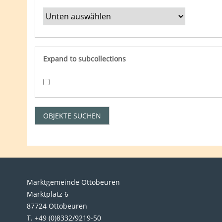
Expand to subcollections
Marktgemeinde Ottobeuren
Marktplatz 6
87724 Ottobeuren
T. +49 (0)8332/9219-50