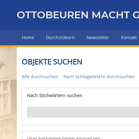
Z
u
OTTOBEUREN MACHT G
r
ü
c
Home
Durchstöbern
Newsletter
Kontakt
k
z
u
OBJEKTE SUCHEN
r
H
Alle durchsuchen
Nach Schlagwörtern durchsuchen
a
u
p
Nach Stichwörtern suchen
Number of rows in "Über bestimmte Felder eingrenz
t
s
e
i
t
e
Über bestimmte Felder eingrenzen