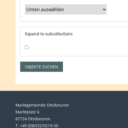
Expand to subcollections
Marktgemeinde Ottobeuren
Marktplatz 6
87724 Ottobeuren
T. +49 (0)8332/9219-50