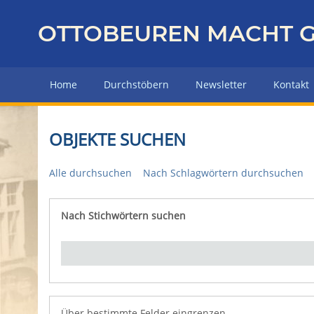
Z
u
OTTOBEUREN MACHT G
r
ü
c
Home
Durchstöbern
Newsletter
Kontakt
k
z
u
OBJEKTE SUCHEN
r
H
Alle durchsuchen
Nach Schlagwörtern durchsuchen
a
u
p
Nach Stichwörtern suchen
Number of rows in "Über bestimmte Felder eingrenz
t
s
e
i
t
e
Über bestimmte Felder eingrenzen