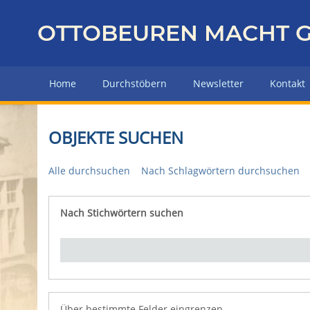
Z
u
OTTOBEUREN MACHT G
r
ü
c
Home
Durchstöbern
Newsletter
Kontakt
k
z
u
OBJEKTE SUCHEN
r
H
Alle durchsuchen
Nach Schlagwörtern durchsuchen
a
u
p
Nach Stichwörtern suchen
Number of rows in "Über bestimmte Felder eingrenz
t
s
e
i
t
e
Über bestimmte Felder eingrenzen