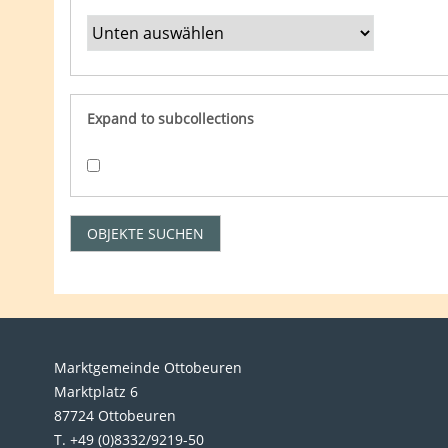
Expand to subcollections
Marktgemeinde Ottobeuren
Marktplatz 6
87724 Ottobeuren
T. +49 (0)8332/9219-50