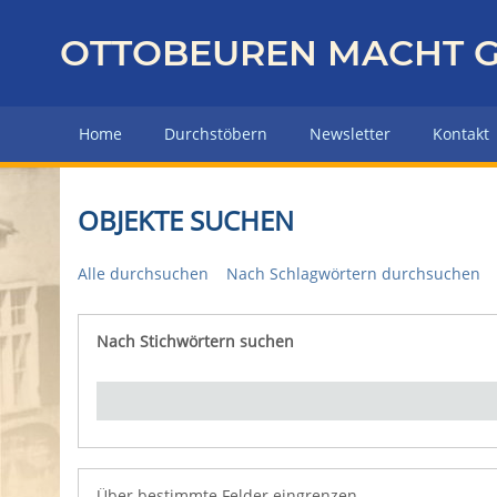
Z
u
OTTOBEUREN MACHT G
r
ü
c
Home
Durchstöbern
Newsletter
Kontakt
k
z
u
OBJEKTE SUCHEN
r
H
Alle durchsuchen
Nach Schlagwörtern durchsuchen
a
u
p
Nach Stichwörtern suchen
Number of rows in "Über bestimmte Felder eingrenz
t
s
e
i
t
e
Über bestimmte Felder eingrenzen