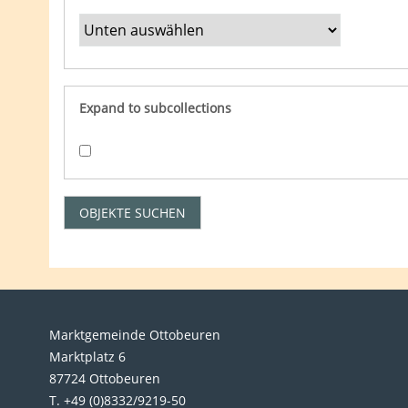
Expand to subcollections
Marktgemeinde Ottobeuren
Marktplatz 6
87724 Ottobeuren
T. +49 (0)8332/9219-50