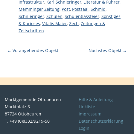
Infrastruktur
,
Karl Schnieringer
,
Literatur & Führer
,
Memminger Zeitung
,
Post
,
Postsaal
,
Schmid
,
Schnieringer
,
Schulen
,
Schulentlassfeier
,
Sonstiges
& Kurioses
,
Vitalis Maier
,
Zech
,
Zeitungen &
Zeitschriften
← Vorangehendes Objekt
Nächstes Objekt →
Marktgemeinde Ottobeuren
Hilfe & Anleitung
Marktplatz 6
Linkliste
87724 Ottobeuren
Impressum
T. +49 (0)8332/9219-50
Datenschutzerklärung
Login