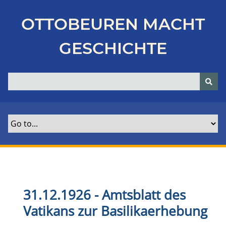
Z
u
OTTOBEUREN MACHT
r
ü
GESCHICHTE
c
k
z
u
r
H
a
u
p
t
s
e
31.12.1926 - Amtsblatt des
i
Vatikans zur Basilikaerhebung
t
e