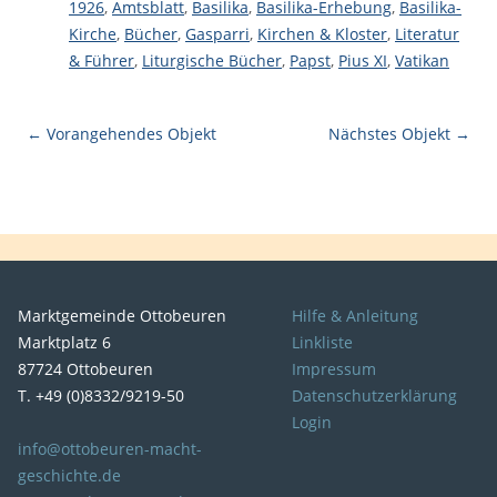
1926
,
Amtsblatt
,
Basilika
,
Basilika-Erhebung
,
Basilika-
Kirche
,
Bücher
,
Gasparri
,
Kirchen & Kloster
,
Literatur
& Führer
,
Liturgische Bücher
,
Papst
,
Pius XI
,
Vatikan
← Vorangehendes Objekt
Nächstes Objekt →
Marktgemeinde Ottobeuren
Hilfe & Anleitung
Marktplatz 6
Linkliste
87724 Ottobeuren
Impressum
T. +49 (0)8332/9219-50
Datenschutzerklärung
Login
info@ottobeuren-macht-
geschichte.de